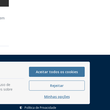
 em
Mapa do Site
Perguntas frequentes
Aceitar todos os cookies
Manual de Navegação
 uso de
Rejeitar
Glossário
es sobre
Ouvidoria
Minhas opções
Serviços Internos
Política de Privacidade