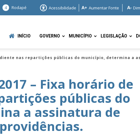
4
Rodapé
Acessibilidade
Aumentar Fonte
Dim
INÍCIO
GOVERNO
MUNICÍPIO
LEGISLAÇÃO
D
diente nas repartições públicas do município, determina a a
017 – Fixa horário de
partições públicas do
e
ina a assinatura de
 providências.