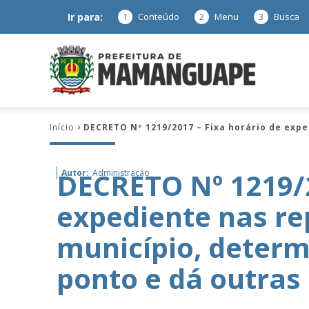
Ir para:
1
Conteúdo
2
Menu
3
Busca
Prefeitura
Início
DECRETO Nº 1219/2017 – Fixa horário de expe
de
DECRETO Nº 1219/2
Autor:
Administração
expediente nas re
Mamanguap
município, determ
ponto e dá outras
–