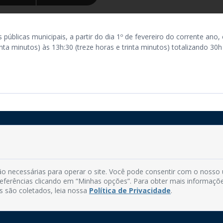
s públicas municipais, a partir do dia 1º de fevereiro do corrente ano,
rinta minutos) às 13h:30 (treze horas e trinta minutos) totalizando 30h
Rua do Imperador, 78, Centro
CEP: 58.280-000 - Mamanguape/PB
o necessárias para operar o site. Você pode consentir com o nosso
Fone: (83) 3292-2246
preferências clicando em “Minhas opções”. Para obter mais informaçõ
Email: comunicacao@mamanguape.pb.gov.br
s são coletados, leia nossa
Política de Privacidade
.
Expediente: Segunda à Sexta, das 08h às 13h