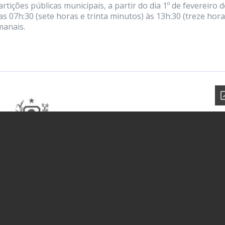
artições públicas municipais, a partir do dia 1º de fevereiro 
as 07h:30 (sete horas e trinta minutos) às 13h:30 (treze hora
manais.