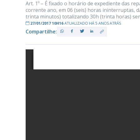
Art. 1º – É fixado o horário de expediente das rep
corrente ano, em 06 (seis) horas ininterruptas, d
trinta minutos) totalizando 30h (trinta horas) se
27/01/2017 10H16
ATUALIZADO HÁ 5 ANOS ATRÁS
PB
Compartilhe: