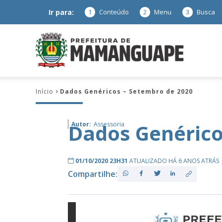
Ir para:
1
Conteúdo
2
Menu
3
Busca
Prefeitura
Início
Dados Genéricos – Setembro de 2020
de
Dados Genérico
Autor:
Assessoria
Mamanguap
01/10/2020 23H31
ATUALIZADO HÁ 6 ANOS ATRÁS
Compartilhe:
–