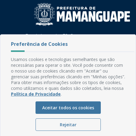
Rua do Imperador, 78, Centro
CEP: 58.280-000 - Mamanguape/PB
Preferência de Cookies
Fone: (83) 3292-2246
Email: comunicacao@mamanguape.pb.gov.br
Usamos cookies e tecnologias semelhantes que são
Expediente: Segunda à Sexta, das 08h às 13h
necessárias para operar o site. Você pode consentir com
o nosso uso de cookies clicando em "Aceitar" ou
Mapa do Site
gerenciar suas preferências clicando em “Minhas opções”.
Para obter mais informações sobre os tipos de cookies,
Perguntas frequentes
como utilizamos e quais dados são coletados, leia nossa
Manual de Navegação
Política de Privacidade
.
Glossário
Aceitar todos os cookies
Ouvidoria
Serviços Internos
Rejeitar
Política de Privacidade