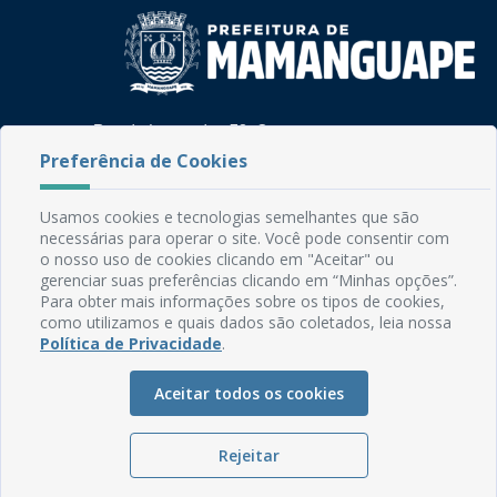
Rua do Imperador, 78, Centro
CEP: 58.280-000 - Mamanguape/PB
Preferência de Cookies
Fone: (83) 3292-2246
Email: comunicacao@mamanguape.pb.gov.br
Usamos cookies e tecnologias semelhantes que são
Expediente: Segunda à Sexta, das 08h às 13h
necessárias para operar o site. Você pode consentir com
o nosso uso de cookies clicando em "Aceitar" ou
Mapa do Site
gerenciar suas preferências clicando em “Minhas opções”.
Para obter mais informações sobre os tipos de cookies,
Perguntas frequentes
como utilizamos e quais dados são coletados, leia nossa
Manual de Navegação
Política de Privacidade
.
Glossário
Aceitar todos os cookies
Ouvidoria
Serviços Internos
Rejeitar
Política de Privacidade