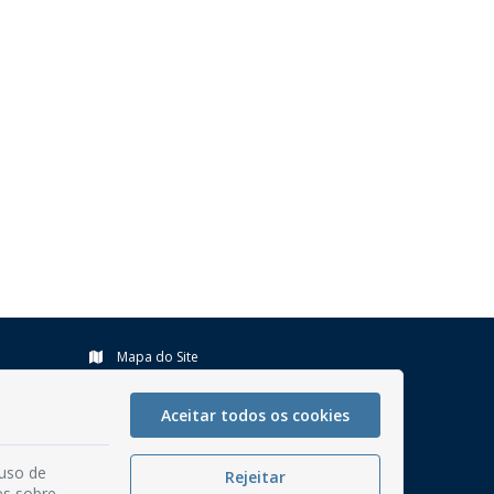
Mapa do Site
Perguntas frequentes
Aceitar todos os cookies
Manual de Navegação
Glossário
 uso de
Rejeitar
Ouvidoria
es sobre