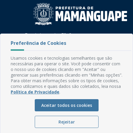
Rua do Imperador, 78, Centro
CEP: 58.280-000 - Mamanguape/PB
Preferência de Cookies
Fone: (83) 3292-2246
Email: comunicacao@mamanguape.pb.gov.br
Usamos cookies e tecnologias semelhantes que são
Expediente: Segunda à Sexta, das 08h às 13h
necessárias para operar o site. Você pode consentir com
o nosso uso de cookies clicando em "Aceitar" ou
Mapa do Site
gerenciar suas preferências clicando em “Minhas opções”.
Para obter mais informações sobre os tipos de cookies,
Perguntas frequentes
como utilizamos e quais dados são coletados, leia nossa
Manual de Navegação
Política de Privacidade
.
Glossário
Aceitar todos os cookies
Ouvidoria
Serviços Internos
Rejeitar
Política de Privacidade