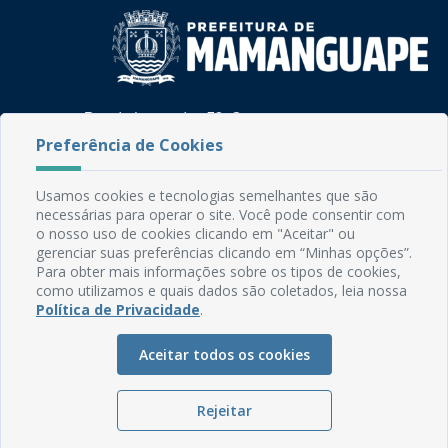
Rua do Imperador, 78, Centro
CEP: 58.280-000 - Mamanguape/PB
Preferência de Cookies
Fone: (83) 3292-2246
Email: comunicacao@mamanguape.pb.gov.br
Usamos cookies e tecnologias semelhantes que são
Expediente: Segunda à Sexta, das 08h às 13h
necessárias para operar o site. Você pode consentir com
o nosso uso de cookies clicando em "Aceitar" ou
Mapa do Site
gerenciar suas preferências clicando em “Minhas opções”.
Para obter mais informações sobre os tipos de cookies,
Perguntas frequentes
como utilizamos e quais dados são coletados, leia nossa
Manual de Navegação
Política de Privacidade
.
Glossário
Aceitar todos os cookies
Ouvidoria
Serviços Internos
Rejeitar
Política de Privacidade