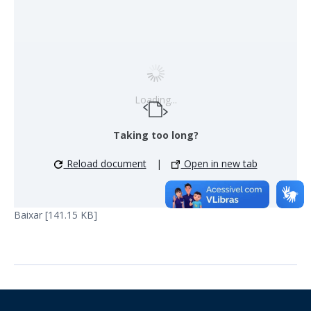
Loading...
Taking too long?
Reload document
|
Open in new tab
Baixar [141.15 KB]