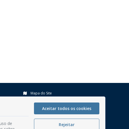
Mapa do Site
Perguntas frequentes
Aceitar todos os cookies
Manual de Navegação
Glossário
 uso de
Rejeitar
Ouvidoria
es sobre