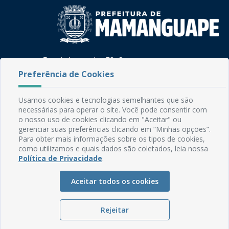
Rua do Imperador, 78, Centro
CEP: 58.280-000 - Mamanguape/PB
Preferência de Cookies
Fone: (83) 3292-2246
Email: comunicacao@mamanguape.pb.gov.br
Usamos cookies e tecnologias semelhantes que são
Expediente: Segunda à Sexta, das 08h às 13h
necessárias para operar o site. Você pode consentir com
o nosso uso de cookies clicando em "Aceitar" ou
Mapa do Site
gerenciar suas preferências clicando em “Minhas opções”.
Para obter mais informações sobre os tipos de cookies,
Perguntas frequentes
como utilizamos e quais dados são coletados, leia nossa
Manual de Navegação
Política de Privacidade
.
Glossário
Aceitar todos os cookies
Ouvidoria
Serviços Internos
Rejeitar
Política de Privacidade