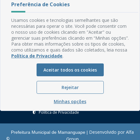
Preferência de Cookies
Rua do Imperador, 78, Centro
Usamos cookies e tecnologias semelhantes que são
CEP: 58.280-000 - Mamanguape/PB
necessárias para operar o site. Você pode consentir com
Fone: (83) 3292-2246
o nosso uso de cookies clicando em "Aceitar" ou
Email: comunicacao@mamanguape.pb.gov.br
gerenciar suas preferências clicando em “Minhas opções”.
Expediente: Segunda à Sexta, das 08h às 13h
Para obter mais informações sobre os tipos de cookies,
como utilizamos e quais dados são coletados, leia nossa
Política de Privacidade
.
Mapa do Site
Perguntas frequentes
Aceitar todos os cookies
Manual de Navegação
Glossário
Rejeitar
Ouvidoria
Minhas opções
Serviços Internos
Política de Privacidade
Desenvolvido por Alfa
Prefeitura Municipal de Mamanguape |
©
Group