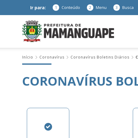
Ir para:
1
Conteúdo
2
Menu
3
Busca
Prefeitura
Início
Coronavírus
Coronavírus Boletins Diários
C
de
CORONAVÍRUS BOLE
Mamanguap
–