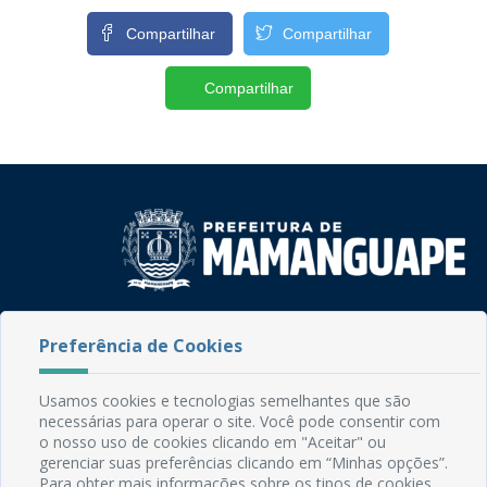
Compartilhar
Compartilhar
Compartilhar
Rua do Imperador, 78, Centro
Preferência de Cookies
CEP: 58.280-000 - Mamanguape/PB
Fone: (83) 3292-2246
Email: comunicacao@mamanguape.pb.gov.br
Usamos cookies e tecnologias semelhantes que são
Expediente: Segunda à Sexta, das 08h às 13h
necessárias para operar o site. Você pode consentir com
o nosso uso de cookies clicando em "Aceitar" ou
gerenciar suas preferências clicando em “Minhas opções”.
Mapa do Site
Para obter mais informações sobre os tipos de cookies,