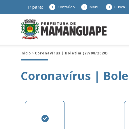
Ir para:
1
Conteúdo
2
Menu
3
Busca
Prefeitura
Início
Coronavírus | Boletim (27/08/2020)
de
Coronavírus | Bole
Mamanguap
–