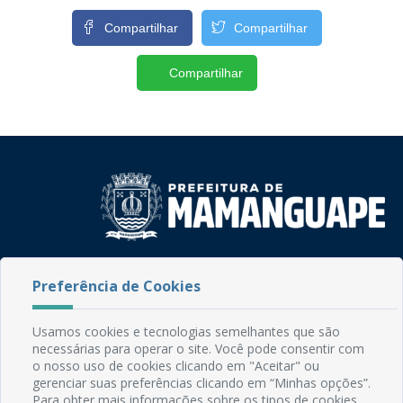
Compartilhar
Compartilhar
Compartilhar
Rua do Imperador, 78, Centro
Preferência de Cookies
CEP: 58.280-000 - Mamanguape/PB
Fone: (83) 3292-2246
Email: comunicacao@mamanguape.pb.gov.br
Usamos cookies e tecnologias semelhantes que são
Expediente: Segunda à Sexta, das 08h às 13h
necessárias para operar o site. Você pode consentir com
o nosso uso de cookies clicando em "Aceitar" ou
gerenciar suas preferências clicando em “Minhas opções”.
Mapa do Site
Para obter mais informações sobre os tipos de cookies,