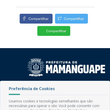
Compartilhar
Compartilhar
Compartilhar
Rua do Imperador, 78, Centro
Preferência de Cookies
CEP: 58.280-000 - Mamanguape/PB
Fone: (83) 3292-2246
Email: comunicacao@mamanguape.pb.gov.br
Usamos cookies e tecnologias semelhantes que são
Expediente: Segunda à Sexta, das 08h às 13h
necessárias para operar o site. Você pode consentir com