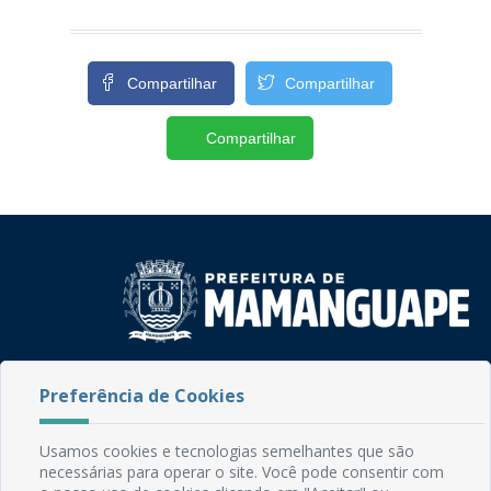
Compartilhar
Compartilhar
Compartilhar
Rua do Imperador, 78, Centro
Preferência de Cookies
CEP: 58.280-000 - Mamanguape/PB
Fone: (83) 3292-2246
Email: comunicacao@mamanguape.pb.gov.br
Usamos cookies e tecnologias semelhantes que são
Expediente: Segunda à Sexta, das 08h às 13h
necessárias para operar o site. Você pode consentir com