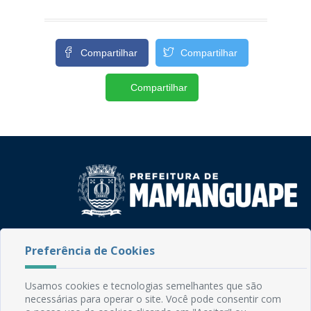
Compartilhar
Compartilhar
Compartilhar
Rua do Imperador, 78, Centro
Preferência de Cookies
CEP: 58.280-000 - Mamanguape/PB
Fone: (83) 3292-2246
Email: comunicacao@mamanguape.pb.gov.br
Usamos cookies e tecnologias semelhantes que são
Expediente: Segunda à Sexta, das 08h às 13h
necessárias para operar o site. Você pode consentir com