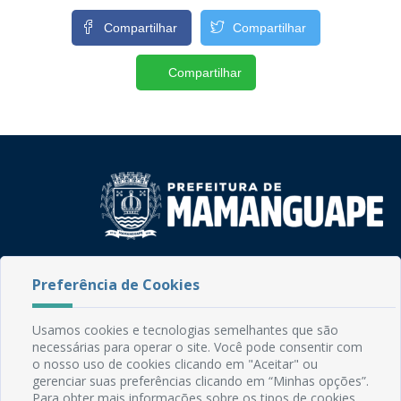
Compartilhar
Compartilhar
Compartilhar
Rua do Imperador, 78, Centro
Preferência de Cookies
CEP: 58.280-000 - Mamanguape/PB
Fone: (83) 3292-2246
Email: comunicacao@mamanguape.pb.gov.br
Usamos cookies e tecnologias semelhantes que são
Expediente: Segunda à Sexta, das 08h às 13h
necessárias para operar o site. Você pode consentir com
o nosso uso de cookies clicando em "Aceitar" ou
gerenciar suas preferências clicando em “Minhas opções”.
Mapa do Site
Para obter mais informações sobre os tipos de cookies,