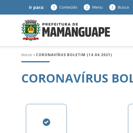
Ir para:
1
Conteúdo
2
Menu
3
Busca
Prefeitura
Início
CORONAVÍRUS BOLETIM (14.04.2021)
de
CORONAVÍRUS BOLE
Mamanguap
–