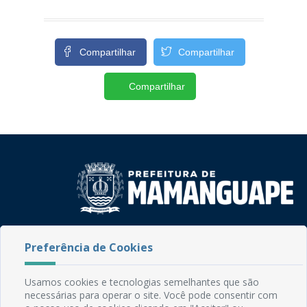
Compartilhar
Compartilhar
Compartilhar
Rua do Imperador, 78, Centro
Preferência de Cookies
CEP: 58.280-000 - Mamanguape/PB
Fone: (83) 3292-2246
Email: comunicacao@mamanguape.pb.gov.br
Usamos cookies e tecnologias semelhantes que são
Expediente: Segunda à Sexta, das 08h às 13h
necessárias para operar o site. Você pode consentir com