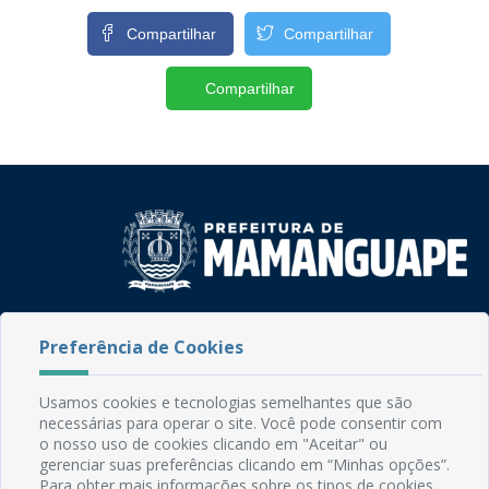
Compartilhar
Compartilhar
Compartilhar
Rua do Imperador, 78, Centro
Preferência de Cookies
CEP: 58.280-000 - Mamanguape/PB
Fone: (83) 3292-2246
Email: comunicacao@mamanguape.pb.gov.br
Usamos cookies e tecnologias semelhantes que são
Expediente: Segunda à Sexta, das 08h às 13h
necessárias para operar o site. Você pode consentir com
o nosso uso de cookies clicando em "Aceitar" ou
gerenciar suas preferências clicando em “Minhas opções”.
Mapa do Site
Para obter mais informações sobre os tipos de cookies,