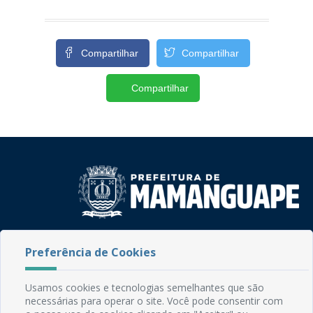
Compartilhar
Compartilhar
Compartilhar
Rua do Imperador, 78, Centro
Preferência de Cookies
CEP: 58.280-000 - Mamanguape/PB
Fone: (83) 3292-2246
Email: comunicacao@mamanguape.pb.gov.br
Usamos cookies e tecnologias semelhantes que são
Expediente: Segunda à Sexta, das 08h às 13h
necessárias para operar o site. Você pode consentir com