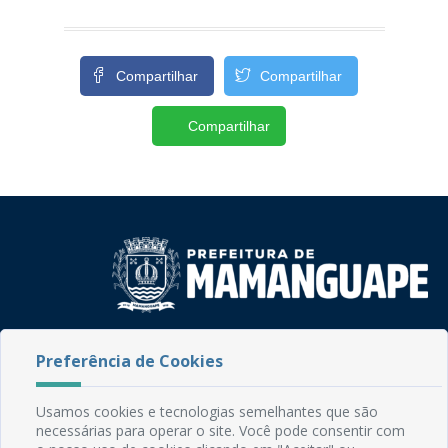
Compartilhar
Compartilhar
Compartilhar
Rua do Imperador, 78, Centro
Preferência de Cookies
CEP: 58.280-000 - Mamanguape/PB
Fone: (83) 3292-2246
Email: comunicacao@mamanguape.pb.gov.br
Usamos cookies e tecnologias semelhantes que são
Expediente: Segunda à Sexta, das 08h às 13h
necessárias para operar o site. Você pode consentir com