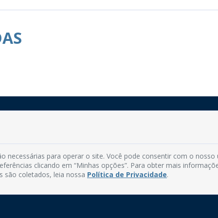
DAS
Rua do Imperador, 78, Centro
CEP: 58.280-000 - Mamanguape/PB
o necessárias para operar o site. Você pode consentir com o nosso
Fone: (83) 3292-2246
preferências clicando em “Minhas opções”. Para obter mais informaçõ
Email: comunicacao@mamanguape.pb.gov.br
s são coletados, leia nossa
Política de Privacidade
.
Expediente: Segunda à Sexta, das 08h às 13h