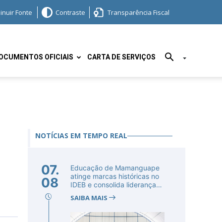
inuir Fonte
Contraste
Transparência Fiscal
OCUMENTOS OFICIAIS
CARTA DE SERVIÇOS
NOTÍCIAS EM TEMPO REAL
07.
Educação de Mamanguape
atinge marcas históricas no
08
IDEB e consolida liderança
no...
SAIBA MAIS