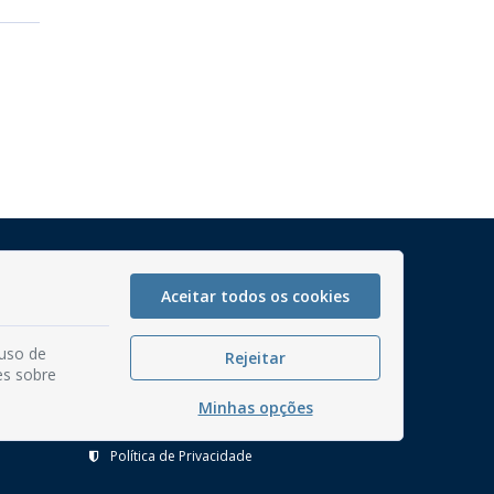
Mapa do Site
Perguntas frequentes
Aceitar todos os cookies
Manual de Navegação
 uso de
Glossário
Rejeitar
es sobre
Ouvidoria
Minhas opções
Serviços Internos
Política de Privacidade