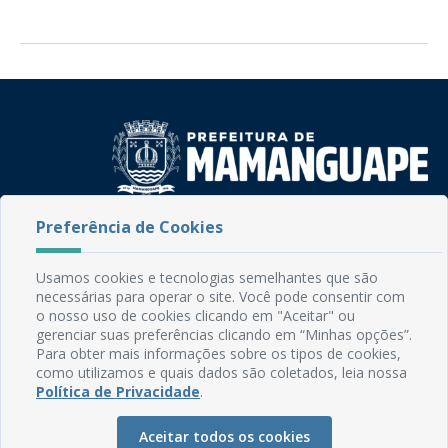
Preferência de Cookies
Rua do Imperador, 78, Centro
CEP: 58.280-000 - Mamanguape/PB
Fone: (83) 3292-2246
Usamos cookies e tecnologias semelhantes que são
Email: comunicacao@mamanguape.pb.gov.br
necessárias para operar o site. Você pode consentir com
Expediente: Segunda à Sexta, das 08h às 13h
o nosso uso de cookies clicando em "Aceitar" ou
gerenciar suas preferências clicando em “Minhas opções”.
Para obter mais informações sobre os tipos de cookies,
Mapa do Site
como utilizamos e quais dados são coletados, leia nossa
Perguntas frequentes
Política de Privacidade
.
Manual de Navegação
Aceitar todos os cookies
Glossário