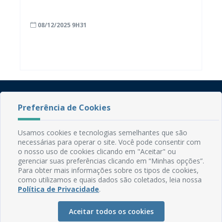
“neve”
08/12/2025 9H31
Preferência de Cookies
Usamos cookies e tecnologias semelhantes que são
necessárias para operar o site. Você pode consentir com
o nosso uso de cookies clicando em "Aceitar" ou
Rua do Imperador, 78, Centro
gerenciar suas preferências clicando em “Minhas opções”.
CEP: 58.280-000 - Mamanguape/PB
Para obter mais informações sobre os tipos de cookies,
Fone: (83) 3292-2246
como utilizamos e quais dados são coletados, leia nossa
Email: comunicacao@mamanguape.pb.gov.br
Política de Privacidade
.
Expediente: Segunda à Sexta, das 08h às 13h
Aceitar todos os cookies
Mapa do Site