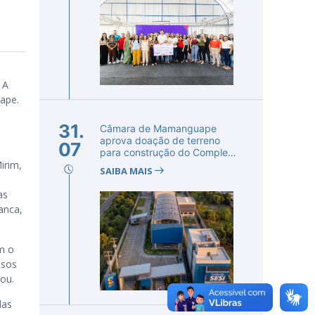
 A
ape.
31.
Câmara de Mamanguape
aprova doação de terreno
07
para construção do Complexo
irim,
Educac...
SAIBA MAIS
as
anca,
m o
ssos
mou.
das