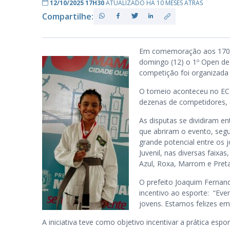
12/10/2025 17H30
ATUALIZADO HÁ 10 MESES ATRÁS
Compartilhe:
PB
Em comemoração aos 170 a
domingo (12) o 1º Open de J
competição foi organizada
O torneio aconteceu no EC
dezenas de competidores, c
As disputas se dividiram en
que abriram o evento, segu
grande potencial entre os 
Juvenil, nas diversas faix
Azul, Roxa, Marrom e Preta
O prefeito Joaquim Fernan
incentivo ao esporte: “Ev
jovens. Estamos felizes em 
A iniciativa teve como objetivo incentivar a prática espor