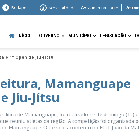
4
Rodapé
Acessibilidade
Aumentar Fonte
Dim
INÍCIO
GOVERNO
MUNICÍPIO
LEGISLAÇÃO
D
 o 1º Open de Jiu-Jítsu
feitura, Mamanguape
e Jiu-Jítsu
e
lítica de Mamanguape, foi realizado neste domingo (12) o
 que reuniu atletas da região. A competição foi organizada p
a de Mamanguape. O torneio aconteceu no ECIT João da Mat