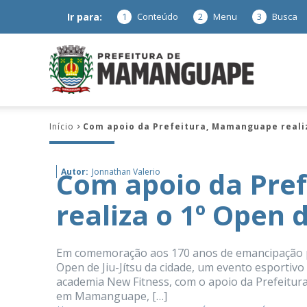
Ir para:
1
Conteúdo
2
Menu
3
Busca
Prefeitura
Início
Com apoio da Prefeitura, Mamanguape realiza
de
Com apoio da Pre
Autor:
Jonnathan Valerio
realiza o 1º Open d
Mamanguap
Em comemoração aos 170 anos de emancipação po
Open de Jiu-Jítsu da cidade, um evento esportivo
academia New Fitness, com o apoio da Prefeitur
–
em Mamanguape, […]