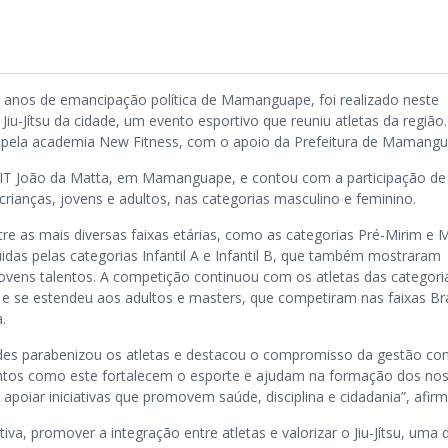
nos de emancipação política de Mamanguape, foi realizado neste
iu-Jítsu da cidade, um evento esportivo que reuniu atletas da região.
 pela academia New Fitness, com o apoio da Prefeitura de Mamangu
IT João da Matta, em Mamanguape, e contou com a participação de
rianças, jovens e adultos, nas categorias masculino e feminino.
tre as mais diversas faixas etárias, como as categorias Pré-Mirim e M
idas pelas categorias Infantil A e Infantil B, que também mostraram
jovens talentos. A competição continuou com os atletas das categori
as, e se estendeu aos adultos e masters, que competiram nas faixas Br
.
des parabenizou os atletas e destacou o compromisso da gestão co
entos como este fortalecem o esporte e ajudam na formação dos no
apoiar iniciativas que promovem saúde, disciplina e cidadania”, afir
tiva, promover a integração entre atletas e valorizar o Jiu-Jítsu, uma 