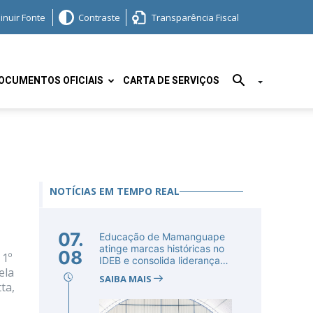
inuir Fonte
Contraste
Transparência Fiscal
OCUMENTOS OFICIAIS
CARTA DE SERVIÇOS
NOTÍCIAS EM TEMPO REAL
07.
Educação de Mamanguape
atinge marcas históricas no
08
 1º
IDEB e consolida liderança
ela
no...
SAIBA MAIS
ta,