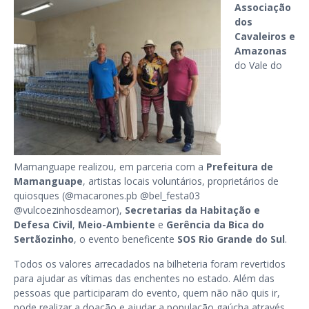
Associação
dos
Cavaleiros e
Amazonas
do Vale do
Mamanguape realizou, em parceria com a
Prefeitura de
Mamanguape
, artistas locais voluntários, proprietários de
quiosques (@macarones.pb @bel_festa03
@vulcoezinhosdeamor),
Secretarias da Habitação e
Defesa Civil
,
Meio-Ambiente
e
Gerência da Bica do
Sertãozinho
, o evento beneficente
SOS Rio Grande do Sul
.
Todos os valores arrecadados na bilheteria foram revertidos
para ajudar as vítimas das enchentes no estado. Além das
pessoas que participaram do evento, quem não não quis ir,
pode realizar a doação e ajudar a população gaúcha através