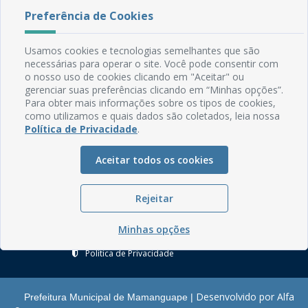
Preferência de Cookies
Rua do Imperador, 78, Centro
Usamos cookies e tecnologias semelhantes que são
CEP: 58.280-000 - Mamanguape/PB
necessárias para operar o site. Você pode consentir com
Fone: (83) 3292-2246
o nosso uso de cookies clicando em "Aceitar" ou
Email: comunicacao@mamanguape.pb.gov.br
gerenciar suas preferências clicando em “Minhas opções”.
Expediente: Segunda à Sexta, das 08h às 13h
Para obter mais informações sobre os tipos de cookies,
como utilizamos e quais dados são coletados, leia nossa
Política de Privacidade
.
Mapa do Site
Perguntas frequentes
Aceitar todos os cookies
Manual de Navegação
Glossário
Rejeitar
Ouvidoria
Minhas opções
Serviços Internos
Política de Privacidade
Desenvolvido por Alfa
Prefeitura Municipal de Mamanguape |