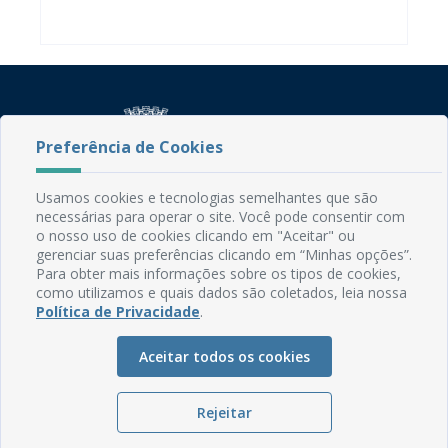
Preferência de Cookies
Usamos cookies e tecnologias semelhantes que são
Rua do Imperador, 78, Centro
necessárias para operar o site. Você pode consentir com
CEP: 58.280-000 - Mamanguape/PB
o nosso uso de cookies clicando em "Aceitar" ou
gerenciar suas preferências clicando em “Minhas opções”.
Fone: (83) 3292-2246
Para obter mais informações sobre os tipos de cookies,
Email: comunicacao@mamanguape.pb.gov.br
como utilizamos e quais dados são coletados, leia nossa
Expediente: Segunda à Sexta, das 08h às 13h
Política de Privacidade
.
Mapa do Site
Aceitar todos os cookies
Perguntas frequentes
Manual de Navegação
Rejeitar
Glossário