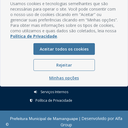
Usamos cookies e tecnologias semelhantes que são
necessárias para operar o site. Você pode consentir com
Rua do Imperador, 78, Centro
o nosso uso de cookies clicando em "Aceitar" ou
CEP: 58.280-000 - Mamanguape/PB
gerenciar suas preferências clicando em “Minhas opções”.
Fone: (83) 3292-2246
Para obter mais informações sobre os tipos de cookies,
Email: comunicacao@mamanguape.pb.gov.br
como utilizamos e quais dados são coletados, leia nossa
Política de Privacidade
.
Expediente: Segunda à Sexta, das 08h às 13h
Aceitar todos os cookies
Mapa do Site
Perguntas frequentes
Rejeitar
Manual de Navegação
Glossário
Minhas opções
Ouvidoria
Serviços Internos
Política de Privacidade
Desenvolvido por Alfa
Prefeitura Municipal de Mamanguape |
©
Group