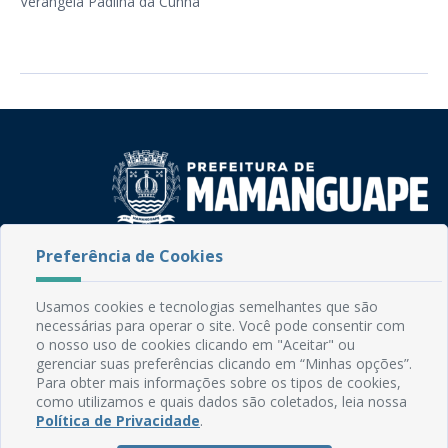
Verângela Padilha da Cunha
Preferência de Cookies
Rua do Imperador, 78, Centro
CEP: 58.280-000 - Mamanguape/PB
Fone: (83) 3292-2246
Usamos cookies e tecnologias semelhantes que são
Email: comunicacao@mamanguape.pb.gov.br
necessárias para operar o site. Você pode consentir com
Expediente: Segunda à Sexta, das 08h às 13h
o nosso uso de cookies clicando em "Aceitar" ou
gerenciar suas preferências clicando em “Minhas opções”.
Para obter mais informações sobre os tipos de cookies,
Mapa do Site
como utilizamos e quais dados são coletados, leia nossa
Perguntas frequentes
Política de Privacidade
.
Manual de Navegação