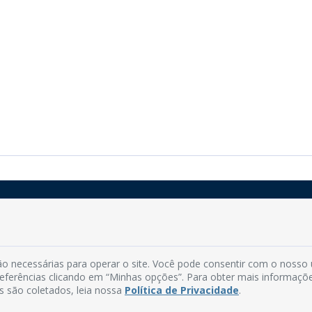
Rua do Imperador, 78, Centro
CEP: 58.280-000 - Mamanguape/PB
o necessárias para operar o site. Você pode consentir com o nosso
Fone: (83) 3292-2246
preferências clicando em “Minhas opções”. Para obter mais informaçõ
Email: comunicacao@mamanguape.pb.gov.br
s são coletados, leia nossa
Política de Privacidade
.
Expediente: Segunda à Sexta, das 08h às 13h