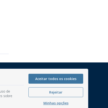
Mapa do Site
Perguntas frequentes
Aceitar todos os cookies
Manual de Navegação
 uso de
Rejeitar
Glossário
es sobre
Ouvidoria
Minhas opções
Serviços Internos