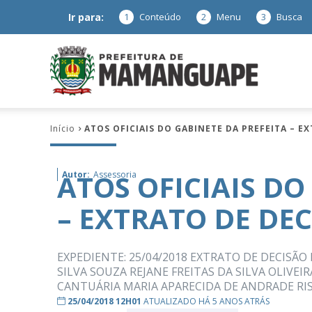
Ir para:
1
Conteúdo
2
Menu
3
Busca
Prefeitura
Início
ATOS OFICIAIS DO GABINETE DA PREFEITA – E
de
ATOS OFICIAIS DO
Autor:
Assessoria
– EXTRATO DE DE
Mamanguap
EXPEDIENTE: 25/04/2018 EXTRATO DE DECISÃ
SILVA SOUZA REJANE FREITAS DA SILVA OLIVE
CANTUÁRIA MARIA APARECIDA DE ANDRADE RI
–
25/04/2018 12H01
ATUALIZADO HÁ 5 ANOS ATRÁS