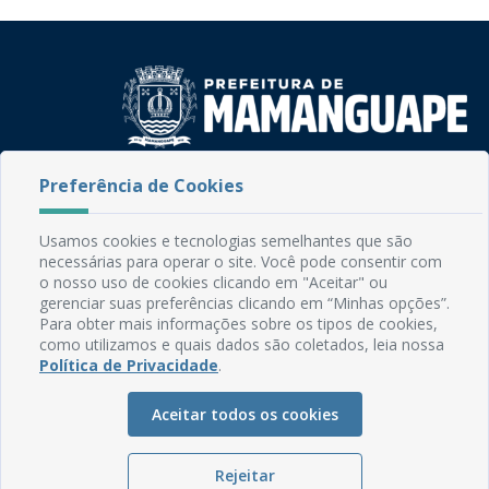
Rua do Imperador, 78, Centro
Preferência de Cookies
CEP: 58.280-000 - Mamanguape/PB
Fone: (83) 3292-2246
Usamos cookies e tecnologias semelhantes que são
Email: comunicacao@mamanguape.pb.gov.br
necessárias para operar o site. Você pode consentir com
Expediente: Segunda à Sexta, das 08h às 13h
o nosso uso de cookies clicando em "Aceitar" ou
gerenciar suas preferências clicando em “Minhas opções”.
Para obter mais informações sobre os tipos de cookies,
Mapa do Site
como utilizamos e quais dados são coletados, leia nossa
Perguntas frequentes
Política de Privacidade
.
Manual de Navegação
Aceitar todos os cookies
Glossário
Ouvidoria
Rejeitar
Serviços Internos