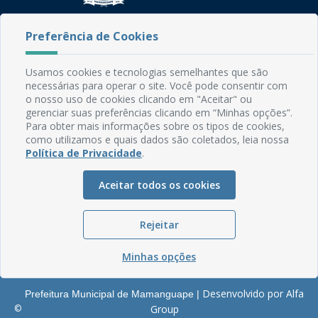
Rua do Imperador, 78, Centro
Preferência de Cookies
CEP: 58.280-000 - Mamanguape/PB
Fone: (83) 3292-2246
Usamos cookies e tecnologias semelhantes que são
Email: comunicacao@mamanguape.pb.gov.br
necessárias para operar o site. Você pode consentir com
Expediente: Segunda à Sexta, das 08h às 13h
o nosso uso de cookies clicando em "Aceitar" ou
gerenciar suas preferências clicando em “Minhas opções”.
Mapa do Site
Para obter mais informações sobre os tipos de cookies,
como utilizamos e quais dados são coletados, leia nossa
Perguntas frequentes
Política de Privacidade
.
Manual de Navegação
Aceitar todos os cookies
Glossário
Ouvidoria
Rejeitar
Serviços Internos
Política de Privacidade
Minhas opções
Desenvolvido por Alfa
Prefeitura Municipal de Mamanguape |
©
Group