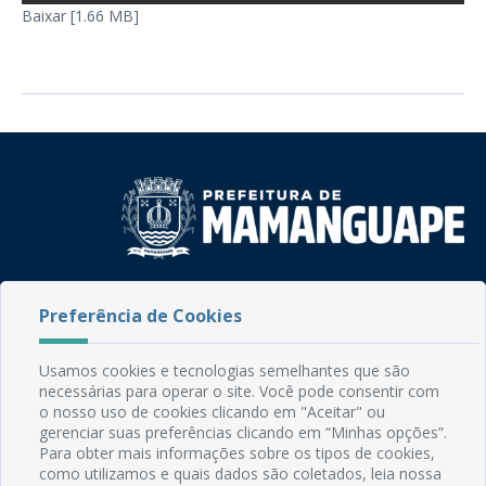
Baixar [1.66 MB]
Rua do Imperador, 78, Centro
Preferência de Cookies
CEP: 58.280-000 - Mamanguape/PB
Fone: (83) 3292-2246
Email: comunicacao@mamanguape.pb.gov.br
Usamos cookies e tecnologias semelhantes que são
Expediente: Segunda à Sexta, das 08h às 13h
necessárias para operar o site. Você pode consentir com
o nosso uso de cookies clicando em "Aceitar" ou
gerenciar suas preferências clicando em “Minhas opções”.
Mapa do Site
Para obter mais informações sobre os tipos de cookies,
Perguntas frequentes
como utilizamos e quais dados são coletados, leia nossa