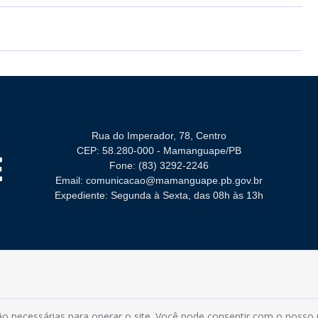
Rua do Imperador, 78, Centro
CEP: 58.280-000 - Mamanguape/PB
Fone: (83) 3292-2246
Email: comunicacao@mamanguape.pb.gov.br
Expediente: Segunda à Sexta, das 08h às 13h
 por Alfa Group
o necessárias para operar o site. Você pode consentir com o nosso