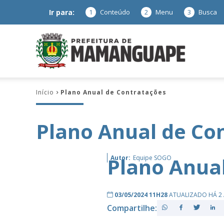
Ir para:
1
Conteúdo
2
Menu
3
Busca
Prefeitura
Início
Plano Anual de Contratações
de
Plano Anual de Co
Mamanguap
Plano Anua
Autor:
Equipe SOGO
03/05/2024 11H28
ATUALIZADO HÁ 2
Compartilhe:
–