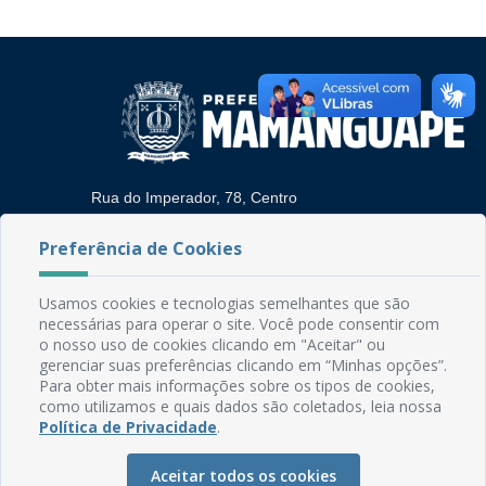
Rua do Imperador, 78, Centro
CEP: 58.280-000 - Mamanguape/PB
Fone: (83) 3292-2246
Preferência de Cookies
Email: comunicacao@mamanguape.pb.gov.br
Expediente: Segunda à Sexta, das 08h às 13h
Usamos cookies e tecnologias semelhantes que são
necessárias para operar o site. Você pode consentir com
Mapa do Site
o nosso uso de cookies clicando em "Aceitar" ou
gerenciar suas preferências clicando em “Minhas opções”.
Perguntas frequentes
Para obter mais informações sobre os tipos de cookies,
Manual de Navegação
como utilizamos e quais dados são coletados, leia nossa
Política de Privacidade
.
Glossário
Ouvidoria
Aceitar todos os cookies