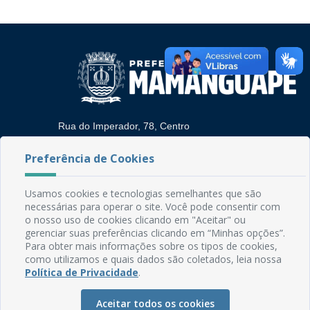
Rua do Imperador, 78, Centro
CEP: 58.280-000 - Mamanguape/PB
Fone: (83) 3292-2246
Preferência de Cookies
Email: comunicacao@mamanguape.pb.gov.br
Expediente: Segunda à Sexta, das 08h às 13h
Usamos cookies e tecnologias semelhantes que são
necessárias para operar o site. Você pode consentir com
Mapa do Site
o nosso uso de cookies clicando em "Aceitar" ou
gerenciar suas preferências clicando em “Minhas opções”.
Perguntas frequentes
Para obter mais informações sobre os tipos de cookies,
Manual de Navegação
como utilizamos e quais dados são coletados, leia nossa
Política de Privacidade
.
Glossário
Ouvidoria
Aceitar todos os cookies