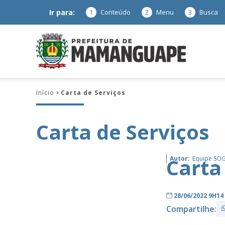
Ir para:
1
Conteúdo
2
Menu
3
Busca
Prefeitura
Início
Carta de Serviços
de
Carta de Serviços
Mamanguap
Carta
Autor:
Equipe SO
28/06/2022 9H14
Compartilhe:
–