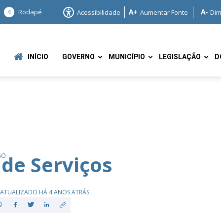
4
Rodapé
Acessibilidade
Aumentar Fonte
Dim
INÍCIO
GOVERNO
MUNICÍPIO
LEGISLAÇÃO
D
e
 de Serviços
GO
ATUALIZADO HÁ 4 ANOS ATRÁS