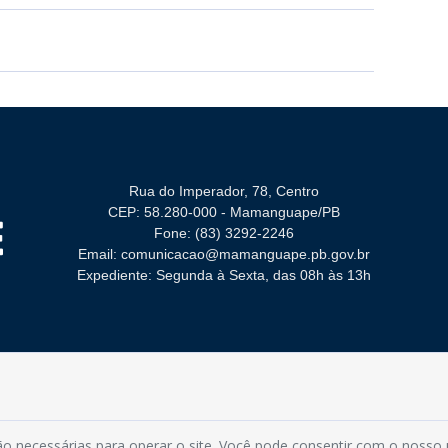
Rua do Imperador, 78, Centro
CEP: 58.280-000 - Mamanguape/PB
Fone: (83) 3292-2246
Email: comunicacao@mamanguape.pb.gov.br
Expediente: Segunda à Sexta, das 08h às 13h
 por Alfa Group
o necessárias para operar o site. Você pode consentir com o nosso