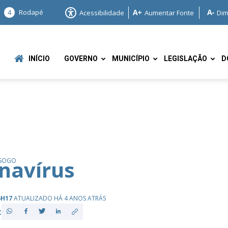
4
Rodapé
Acessibilidade
Aumentar Fonte
Dim
INÍCIO
GOVERNO
MUNICÍPIO
LEGISLAÇÃO
D
e
navírus
 SOGO
6H17
ATUALIZADO HÁ 4 ANOS ATRÁS
: