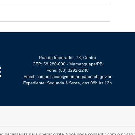
Rua do Imperador, 78, Centro
CEP: 58.280-000 - Mamanguape/PB
Fone: (83) 3292-2246
Email: comunicacao@mamanguape.pb.gov.br
Expediente: Segunda à Sexta, das 08h às 13h
 por Alfa Group
o necessárias para operar o site. Você pode consentir com o nosso