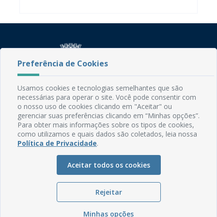
Preferência de Cookies
Usamos cookies e tecnologias semelhantes que são
Rua do Imperador, 78, Centro
necessárias para operar o site. Você pode consentir com
CEP: 58.280-000 - Mamanguape/PB
o nosso uso de cookies clicando em "Aceitar" ou
gerenciar suas preferências clicando em “Minhas opções”.
Fone: (83) 3292-2246
Para obter mais informações sobre os tipos de cookies,
Email: comunicacao@mamanguape.pb.gov.br
como utilizamos e quais dados são coletados, leia nossa
Expediente: Segunda à Sexta, das 08h às 13h
Política de Privacidade
.
Mapa do Site
Aceitar todos os cookies
Perguntas frequentes
Manual de Navegação
Rejeitar
Glossário
Minhas opções
Ouvidoria