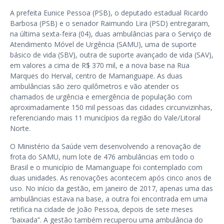
A prefeita Eunice Pessoa (PSB), o deputado estadual Ricardo
Barbosa (PSB) e o senador Raimundo Lira (PSD) entregaram,
na última sexta-feira (04), duas ambulâncias para o Serviço de
Atendimento Móvel de Urgência (SAMU), uma de s
uporte
básico de vida (SBV), outra de suporte avançado de vida (SAV)
,
em valores a cima de R$ 370 mil, e a nova base na Rua
Marques do Herval, centro de Mamanguape. As duas
ambulâncias são zero quilômetros e vão atender os
chamados de urgência e emergência de população com
aproximadamente 150 mil pessoas das cidades circunvizinhas,
referenciando mais 11 municípios da região do Vale/Litoral
Norte.
O Ministério da Saúde vem desenvolvendo a renovação de
frota do SAMU, num lote de 476 ambulâncias em todo o
Brasil e o município de Mamanguape foi contemplado com
duas unidades. As renovações acontecem após cinco anos de
uso. No início da gestão, em janeiro de 2017, apenas uma das
ambulâncias estava na base, a outra foi encontrada em uma
retifica na cidade de João Pessoa, depois de sete meses
“baixada”. A gestão também recuperou uma ambulância do