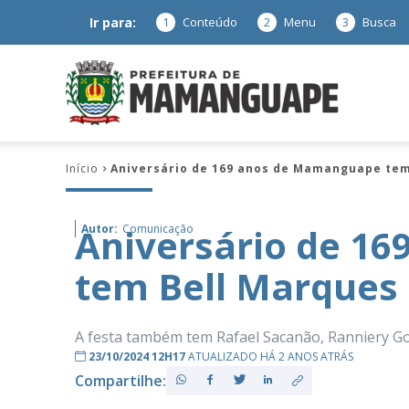
Ir para:
1
Conteúdo
2
Menu
3
Busca
Prefeitura
Início
Aniversário de 169 anos de Mamanguape tem 
de
Aniversário de 1
Autor:
Comunicação
tem Bell Marques n
Mamanguap
A festa também tem Rafael Sacanão, Ranniery G
23/10/2024 12H17
ATUALIZADO HÁ 2 ANOS ATRÁS
Compartilhe:
–