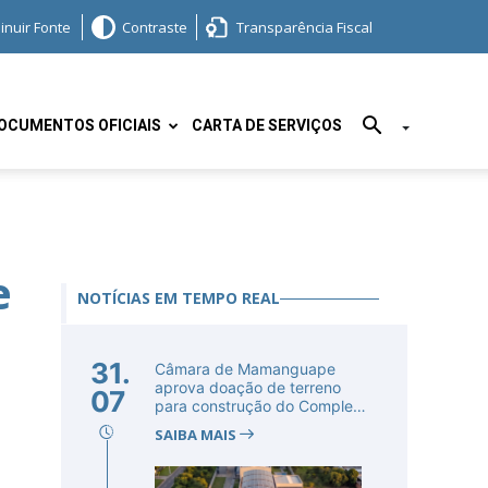
inuir Fonte
Contraste
Transparência Fiscal
OCUMENTOS OFICIAIS
CARTA DE SERVIÇOS
e
NOTÍCIAS EM TEMPO REAL
31.
Câmara de Mamanguape
aprova doação de terreno
07
para construção do Complexo
Educac...
SAIBA MAIS