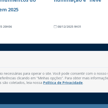
em 2025
25 20H06
08/12/2025 9H31
Rua do Imperador, 78, Centro
CEP: 58.280-000 - Mamanguape/PB
o necessárias para operar o site. Você pode consentir com o nosso
Fone: (83) 3292-2246
preferências clicando em “Minhas opções”. Para obter mais informaçõ
Email: comunicacao@mamanguape.pb.gov.br
s são coletados, leia nossa
Política de Privacidade
.
Expediente: Segunda à Sexta, das 08h às 13h