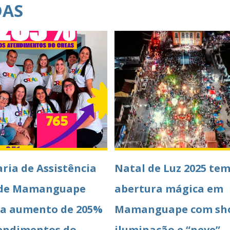
DAS
aria de Assistência
Natal de Luz 2025 te
l de Mamanguape
abertura mágica em
ra aumento de 205%
Mamanguape com sh
endimentos do
iluminação e “neve”