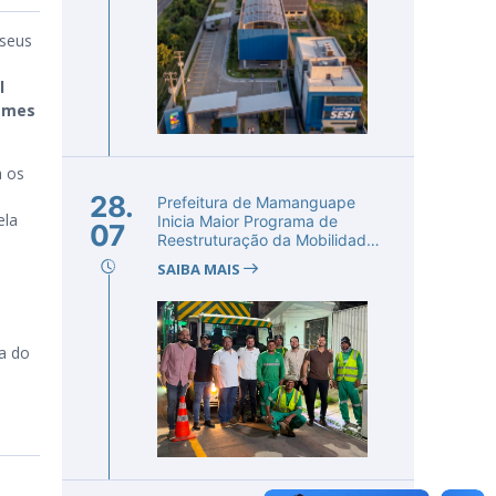
 seus
l
ames
a os
28.
Prefeitura de Mamanguape
ela
Inicia Maior Programa de
07
Reestruturação da Mobilidade
Urba...
SAIBA MAIS
ha do