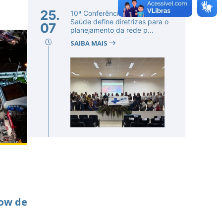
25.
10ª Conferência Municipal de
Saúde define diretrizes para o
07
planejamento da rede p...
SAIBA MAIS
m
ow de