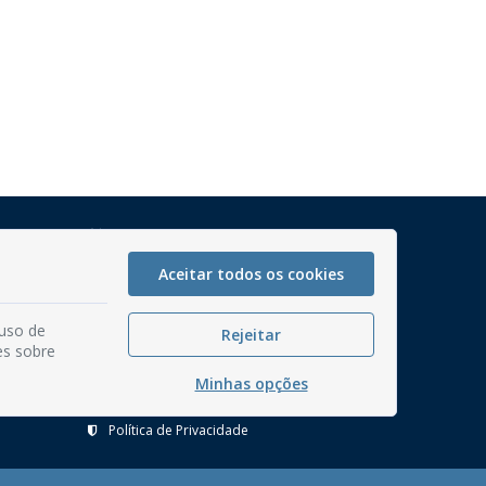
Mapa do Site
Perguntas frequentes
Aceitar todos os cookies
Manual de Navegação
 uso de
Glossário
Rejeitar
es sobre
Ouvidoria
Minhas opções
Serviços Internos
Política de Privacidade