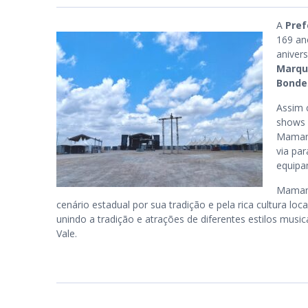
A
Pre
169 an
PB
anivers
Marqu
Bonde
Assim 
shows 
Mamang
via pa
equipa
Mamang
cenário estadual por sua tradição e pela rica cultura 
unindo a tradição e atrações de diferentes estilos music
Vale.