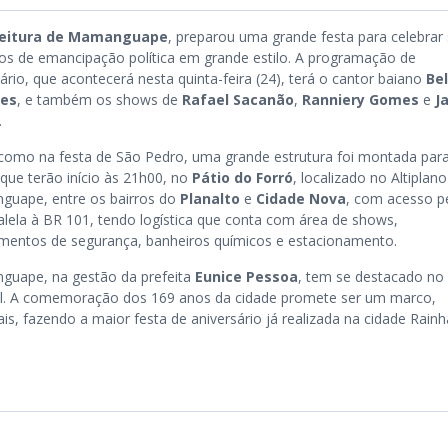
feitura de Mamanguape
, preparou uma grande festa para celebrar
os de emancipação política em grande estilo. A programação de
ário, que acontecerá nesta quinta-feira (24), terá o cantor baiano
Bel
es
, e também os shows de
Rafael Sacanão
,
Ranniery Gomes
e
J
.
como na festa de São Pedro, uma grande estrutura foi montada par
que terão início às 21h00, no
Pátio do Forró
, localizado no Altiplano
uape, entre os bairros do
Planalto
e
Cidade Nova
, com acesso p
ralela à BR 101, tendo logística que conta com área de shows,
mentos de segurança, banheiros químicos e estacionamento.
uape, na gestão da prefeita
Eunice Pessoa
, tem se destacado no
local. A comemoração dos 169 anos da cidade promete ser um marco,
ais, fazendo a maior festa de aniversário já realizada na cidade Rain