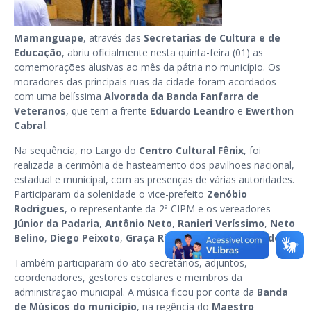
Mamanguape
, através das
Secretarias de Cultura e de
Educação
, abriu oficialmente nesta quinta-feira (01) as
comemorações alusivas ao mês da pátria no município. Os
moradores das principais ruas da cidade foram acordados
com uma belíssima
Alvorada da Banda Fanfarra de
Veteranos
, que tem a frente
Eduardo Leandro
e
Ewerthon
Cabral
.
Na sequência, no Largo do
Centro Cultural Fênix
, foi
realizada a cerimônia de hasteamento dos pavilhões nacional,
estadual e municipal, com as presenças de várias autoridades.
Participaram da solenidade o vice-prefeito
Zenóbio
Rodrigues
, o representante da 2ª CIPM e os vereadores
Júnior da Padaria
,
Antônio Neto
,
Ranieri Veríssimo
,
Neto
Belino
,
Diego Peixoto
,
Graça Ribeiro
e
Maria da Saúde
.
Também participaram do ato secretários, adjuntos,
coordenadores, gestores escolares e membros da
administração municipal. A música ficou por conta da
Banda
de Músicos do município
, na regência do
Maestro