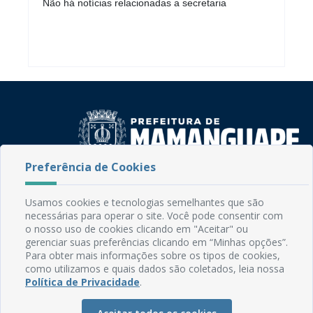
Não há notícias relacionadas a secretaria
Preferência de Cookies
Rua do Imperador, 78, Centro
CEP: 58.280-000 - Mamanguape/PB
Usamos cookies e tecnologias semelhantes que são
Fone: (83) 3292-2246
necessárias para operar o site. Você pode consentir com
o nosso uso de cookies clicando em "Aceitar" ou
Email: comunicacao@mamanguape.pb.gov.br
gerenciar suas preferências clicando em “Minhas opções”.
Expediente: Segunda à Sexta, das 08h às 13h
Para obter mais informações sobre os tipos de cookies,
como utilizamos e quais dados são coletados, leia nossa
Mapa do Site
Política de Privacidade
.
Perguntas frequentes