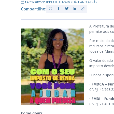
12/05/2025 11H33
ATUALIZADO HÁ 1 ANO ATRÁS
Compartilhe:
PB
A Prefeitura 
permite aos co
Por meio da do
recursos diret
Idosa de Maman
O valor doado 
imposto devido
Fundos disponí
•
FMDCA – Fun
CNPJ: 42.768.
•
FMDI – Fund
CNPJ: 21.401.
Como doar?