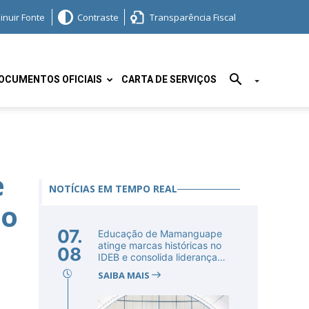
inuir Fonte
Contraste
Transparência Fiscal
OCUMENTOS OFICIAIS
CARTA DE SERVIÇOS
e
NOTÍCIAS EM TEMPO REAL
io
07.
Educação de Mamanguape
atinge marcas históricas no
08
IDEB e consolida liderança
no...
SAIBA MAIS