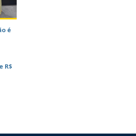
ão é
e R$