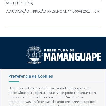
Baixar [117.03 KB]
ADJUDICAÇÃO – PREGÃO PRESENCIAL Nº 00004-2023 – CM
Rua do Imperador, 78, Centro
Preferência de Cookies
CEP: 58.280-000 - Mamanguape/PB
Fone: (83) 3292-2246
Email: comunicacao@mamanguape.pb.gov.br
Usamos cookies e tecnologias semelhantes que são
Expediente: Segunda à Sexta, das 08h às 13h
necessárias para operar o site. Você pode consentir com
o nosso uso de cookies clicando em "Aceitar" ou
gerenciar suas preferências clicando em “Minhas opções”.
Mapa do Site