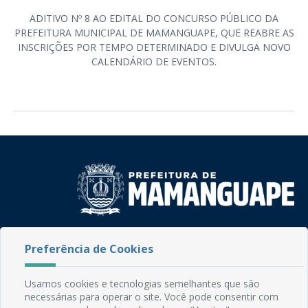
ADITIVO Nº 8 AO EDITAL DO CONCURSO PÚBLICO DA
PREFEITURA MUNICIPAL DE MAMANGUAPE, QUE REABRE AS
INSCRIÇÕES POR TEMPO DETERMINADO E DIVULGA NOVO
CALENDÁRIO DE EVENTOS.
Rua do Imperador, 78, Centro
Preferência de Cookies
CEP: 58.280-000 - Mamanguape/PB
Fone: (83) 3292-2246
Email: comunicacao@mamanguape.pb.gov.br
Usamos cookies e tecnologias semelhantes que são
Expediente: Segunda à Sexta, das 08h às 13h
necessárias para operar o site. Você pode consentir com