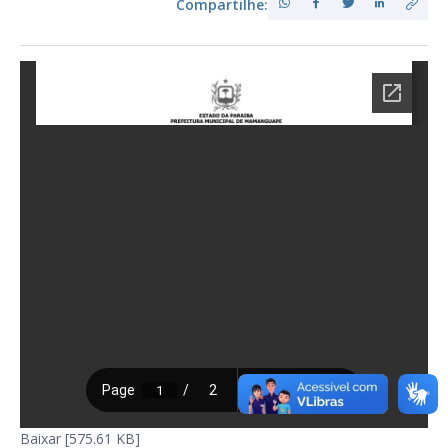
Compartilhe:
Baixar [575.61 KB]