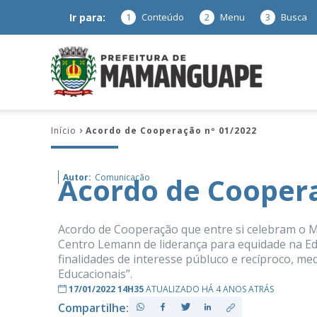
Ir para:
1
Conteúdo
2
Menu
3
Busca
Prefeitura
Início
Acordo de Cooperação nº 01/2022
de
Acordo de Coopera
Autor:
Comunicação
Mamanguap
Acordo de Cooperação que entre si celebram o M
Centro Lemann de liderança para equidade na E
finalidades de interesse públuco e recíproco, m
Educacionais”.
17/01/2022 14H35
ATUALIZADO HÁ 4 ANOS ATRÁS
–
Compartilhe: