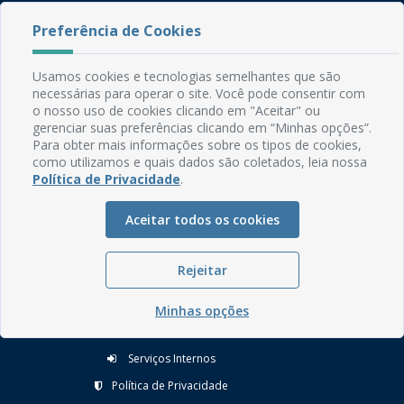
Preferência de Cookies
Usamos cookies e tecnologias semelhantes que são
necessárias para operar o site. Você pode consentir com
Rua do Imperador, 78, Centro
o nosso uso de cookies clicando em "Aceitar" ou
CEP: 58.280-000 - Mamanguape/PB
gerenciar suas preferências clicando em “Minhas opções”.
Para obter mais informações sobre os tipos de cookies,
Fone: (83) 3292-2246
como utilizamos e quais dados são coletados, leia nossa
Email: comunicacao@mamanguape.pb.gov.br
Política de Privacidade
.
Expediente: Segunda à Sexta, das 08h às 13h
Aceitar todos os cookies
Mapa do Site
Perguntas frequentes
Rejeitar
Manual de Navegação
Glossário
Minhas opções
Ouvidoria
Serviços Internos
Política de Privacidade