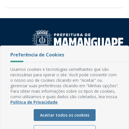
Preferência de Cookies
Rua do Imperador, 78, Centro
CEP: 58.280-000 - Mamanguape/PB
Usamos cookies e tecnologias semelhantes que são
Fone: (83) 3292-2246
necessárias para operar o site. Você pode consentir com
Email: comunicacao@mamanguape.pb.gov.br
o nosso uso de cookies clicando em "Aceitar" ou
Expediente: Segunda à Sexta, das 08h às 13h
gerenciar suas preferências clicando em “Minhas opções”.
Para obter mais informações sobre os tipos de cookies,
como utilizamos e quais dados são coletados, leia nossa
Mapa do Site
Política de Privacidade
.
Perguntas frequentes
Aceitar todos os cookies
Manual de Navegação
Glossário