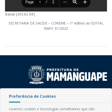
Baixar [293.62 KB]
SECRETARIA DE SAÚDE – COREME – 1º Aditivo ao EDITAL
RMFC 01/2022
Rua do Imperador, 78, Centro
Preferência de Cookies
CEP: 58.280-000 - Mamanguape/PB
Fone: (83) 3292-2246
Email: comunicacao@mamanguape.pb.gov.br
Usamos cookies e tecnologias semelhantes que são